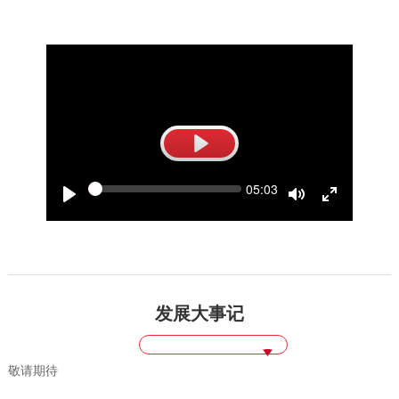
Play
Seek
Current
05:03
time
Play
Toggle
Toggle
Mute
Fullscreen
发展大事记
敬请期待