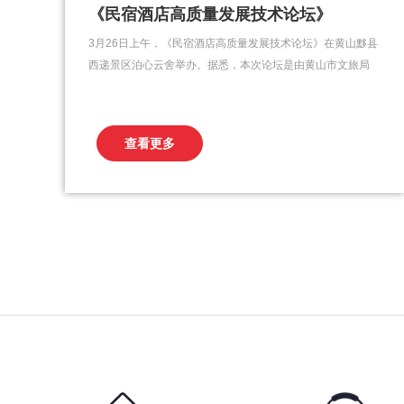
《民宿酒店高质量发展技术论坛》
3月26日上午，《民宿酒店高质量发展技术论坛》在黄山黟县
西递景区泊心云舍举办。据悉，本次论坛是由黄山市文旅局
指导举办，黟县人民政府主办，黟县文化旅游体育局、黟县
西递镇人民政府、元然（苏州）新能源科技有限公司和深圳
泊心云舍集团有限公司共同承办。此次论坛聚焦民宿行业的
查看更多
未来发展，通过与会专家分享科技民宿、文化、设计与开发
运营...