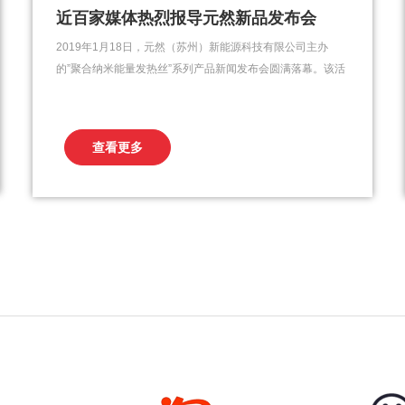
近百家媒体热烈报导元然新品发布会
2019年1月18日，元然（苏州）新能源科技有限公司主办
的”聚合纳米能量发热丝”系列产品新闻发布会圆满落幕。该活
动从筹备到落幕一直受到众多媒体广泛关注，其中人民网人
民论坛网、中国商业资讯、中国财经资讯、中国商讯网、中
国财讯网、华夏生活、生活周刊、苏州都市网、广东经济
查看更多
网、福建资讯网、浙商网、温州商讯网、东方在线、新报
刊、...