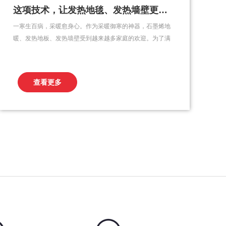
这项技术，让发热地毯、发热墙壁更薄更安全！
一寒生百病，采暖愈身心。作为采暖御寒的神器，石墨烯地
暖、发热地板、发热墙壁受到越来越多家庭的欢迎。为了满
足日益增多的个性化需求，我们联合高校教授结合时下最新
科技，以石墨烯为原料，研发出了全新的石墨烯发热材料。
不同于传统发热材料对覆盖器物材质和形状的限制，石墨烯
查看更多
水性发热涂料不仅可以不受形状限制，涂覆于各类器件表
面，而且环...