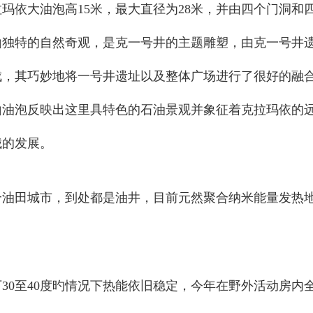
玛依大油泡高15米，最大直径为28米，并由四个门洞和
独特的自然奇观，是克一号井的主题雕塑，由克一号井遗
成，其巧妙地将一号井遗址以及整体广场进行了很好的融
山油泡反映出这里具特色的石油景观并象征着克拉玛依的
城的发展。
个油田城市，到处都是油井，目前元然聚合纳米能量发热
30至40度旳情况下热能依旧稳定，今年在野外活动房内